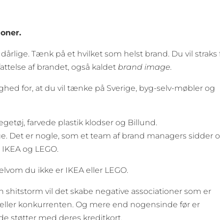
ioner.
dårlige. Tænk på et hvilket som helst brand. Du vil straks 
ttelse af brandet, også kaldet
brand image.
ghed for, at du vil tænke på Sverige, byg-selv-møbler og
tøj, farvede plastik klodser og Billund.
dige. Det er nogle, som et team af brand managers sidder 
m IKEA og LEGO.
elvom du ikke er IKEA eller LEGO.
 shitstorm vil det skabe negative associationer som er
eller konkurrenten. Og mere end nogensinde før er
e støtter med deres kreditkort.