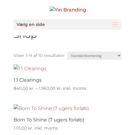
Forside
/ Shop
Vælg en side
Shop
Viser 1–9 af 10 resultater
1:1 Clearings
Prisinterval:
840,00
kr.
–
1.963,00
kr.
inkl. moms
840,00 kr.
til
1.963,00 kr.
Born To Shine (7 ugers forløb)
1.111,00
kr.
inkl. moms