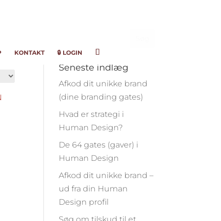
P
KONTAKT
🔒 LOGIN
Seneste indlæg
Afkod dit unikke brand
(dine branding gates)
Hvad er strategi i
Human Design?
De 64 gates (gaver) i
Human Design
Afkod dit unikke brand –
ud fra din Human
Design profil
Søg om tilskud til et