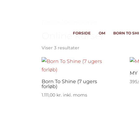
Forside
/ Online kurser
Online kurser
FORSIDE
OM
BORN TO SH
Viser 3 resultater
MY
Born To Shine (7 ugers
395
forløb)
1.111,00
kr.
inkl. moms