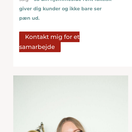
giver dig kunder og ikke bare ser
pæn ud.
Kontakt mig for et
samarbejde