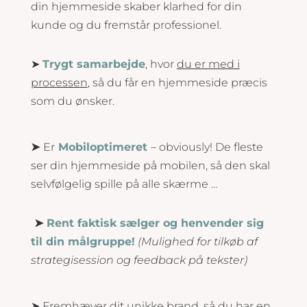
din hjemmeside skaber klarhed for din
kunde og du fremstår professionel.
➤
Trygt samarbejde
, hvor
du er med i
processen
, så du får en hjemmeside præcis
som du ønsker.
➤
Er
Mobiloptimeret
– obviously! De fleste
ser din hjemmeside på mobilen, så den skal
selvfølgelig spille på alle skærme …
➤
Rent faktisk sælger og henvender sig
til din målgruppe!
(Mulighed for tilkøb af
strategisession og feedback på tekster)
➤ Fremhæver dit unikke brand, så du har en