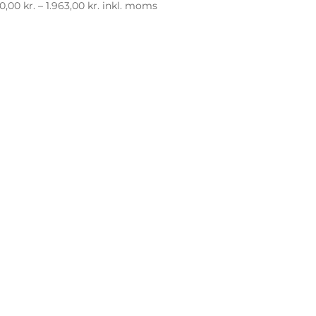
Prisinterval:
0,00
kr.
–
1.963,00
kr.
inkl. moms
840,00 kr.
til
1.963,00 kr.