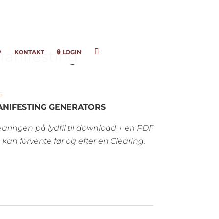
Manifesting
P
KONTAKT
🔒 LOGIN
s
ANIFESTING GENERATORS
ringen på lydfil til download + en PDF
kan forvente før og efter en Clearing.