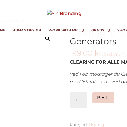
ing Generators
Clearing for 
INE
HUMAN DESIGN
WORK WITH ME!
GRATIS
SHO
Generators
199,00
kr.
inkl. mom
CLEARING FOR ALLE M
Ved køb modtager du Clea
med lidt info om hvad du 
Clearing
Bestil
for
Manifesting
Generators
Kategori:
Usynlig
antal