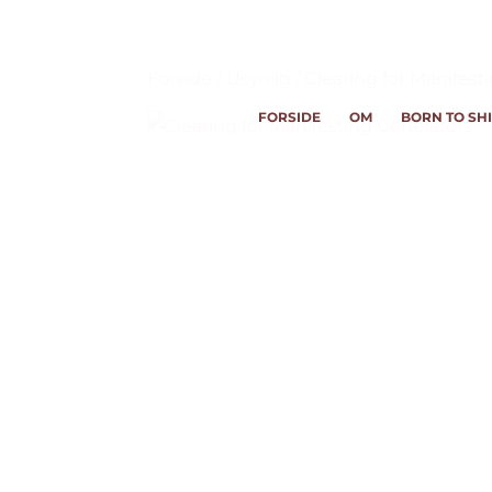
Forside
/
Usynlig
/ Clearing for Manifest
FORSIDE
OM
BORN TO SH